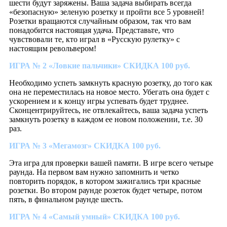
шести будут заряжены. Ваша задача выбирать всегда
«безопасную» зеленую розетку и пройти все 5 уровней!
Розетки вращаются случайным образом, так что вам
понадобится настоящая удача. Представьте, что
чувствовали те, кто играл в «Русскую рулетку» с
настоящим револьвером!
ИГРА № 2 «Ловкие пальчики» СКИДКА 100 руб.
Необходимо успеть замкнуть красную розетку, до того как
она не переместилась на новое место. Убегать она будет с
ускорением и к концу игры успевать будет труднее.
Сконцентрируйтесь, не отвлекайтесь, ваша задача успеть
замкнуть розетку в каждом ее новом положении, т.е. 30
раз.
ИГРА № 3 «Мегамозг» СКИДКА 100 руб.
Эта игра для проверки вашей памяти. В игре всего четыре
раунда. На первом вам нужно запомнить и четко
повторить порядок, в котором зажигались три красные
розетки. Во втором раунде розеток будет четыре, потом
пять, в финальном раунде шесть.
ИГРА № 4 «Самый умный» СКИДКА 100 руб.