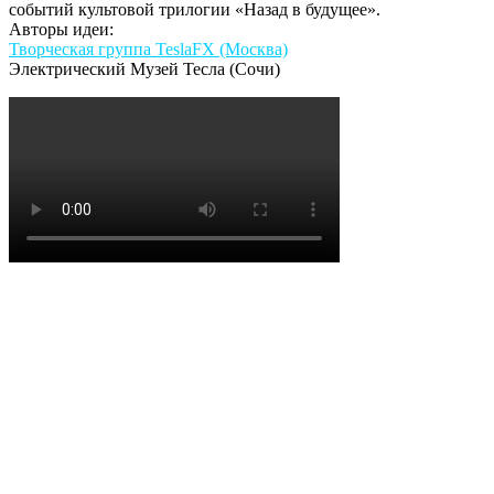
событий культовой трилогии «Назад в будущее».
Авторы идеи:
Творческая группа TeslaFX (Москва)
Электрический Музей Тесла (Сочи)
Краткий сценарий
«Назад в будущее — Delorean&Nikola
Tesla»: Док отправился в 1915 год, чтобы попросить у
Николы Тесла генератор молний для зарядки DeLorean. Тесла
подарил Доку генератор молний и попросил показать ему
2015 год. Однако, во время перемещения машины времени,
произошло непредвиденное… Резонанс катушки Тесла из
1915 года совпал с резонансом Катушек Тесла из 2015 года в
России в «Олимпийском парке» Сочи, где проходило Tesla-
Show и вместо Америки они оказались в России, где
познакомились с Мегавольтом-Повелителем молний.