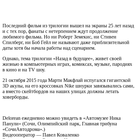
Немного истории и фактов:
Последний фильм из трилогии вышел на экраны 25 лет назад
и с тех пор, фанаты с нетерпением ждут продолжение
любимого фильма. Но ни Роберт Земекис, ни Стивен
Спилберг, ни Боб Гейл не называют даже приблизительной
даты хотя бы начала работы над сценарием.
Однако, тема трилогии «Назад в будущее», живет своей
жизнью в компьютерных играх, комиксах, музыке, пародиях
в кино и на TV шоу.
21 октября 2015 года Марти Макфлай испугался гигантской
3D акулы, на его кроссовках Nike шнурки завязывались сами,
а вместо скейтбордов на наших улицах должны летать
ховерборды.
Delorean ежедневно можно увидеть в «Автомузее Ника
Панули» (Сочи, Олимпийский парк, Главная трибуна
«СочиАвтодрома».)
Видеооператор — Павел Коваленко